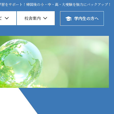
学習をサポート！帰国後の小・中・高・大受験を強力にバックアップ！
学習をサポート！帰国後の小・中・高・大受験を強力にバックアップ！
て
て
校舎案内
校舎案内
学内生の方へ
学内生の方へ