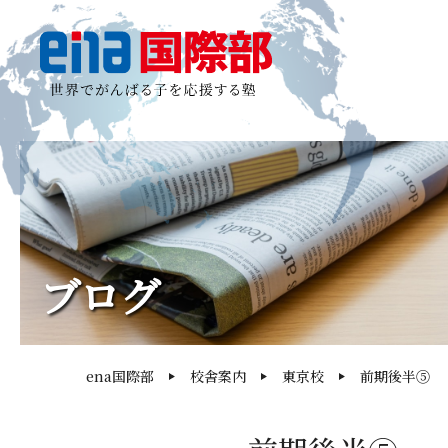
ブログ
ena国際部
校舎案内
東京校
前期後半⑤