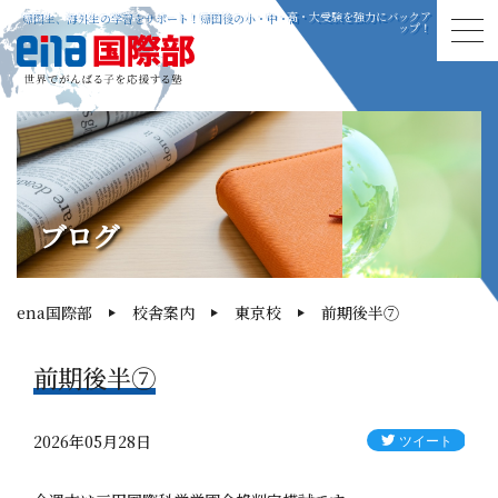
帰国生、海外生の学習をサポート！帰国後の小・中・高・大受験を強力にバックア
ップ！
ブログ
ena国際部
校舎案内
東京校
前期後半⑦
前期後半⑦
2026年05月28日