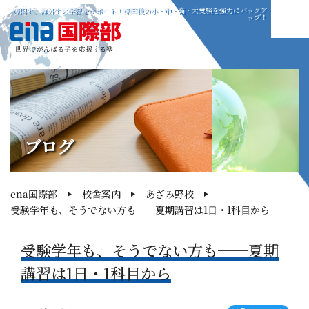
帰国生、海外生の学習をサポート！帰国後の小・中・高・大受験を強力にバックア
ップ！
ブログ
ena国際部
校舎案内
あざみ野校
受験学年も、そうでない方も──夏期講習は1日・1科目から
受験学年も、そうでない方も──夏期
講習は1日・1科目から