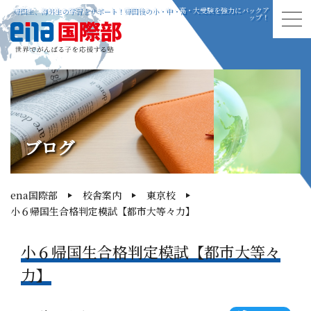
帰国生、海外生の学習をサポート！帰国後の小・中・高・大受験を強力にバックア
ップ！
ブログ
ena国際部
校舎案内
東京校
小６帰国生合格判定模試【都市大等々力】
小６帰国生合格判定模試【都市大等々
力】