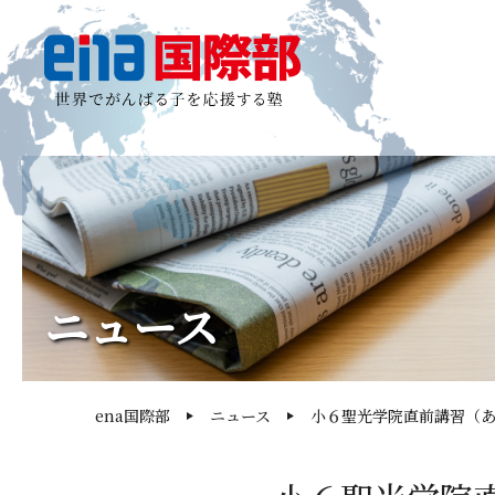
ニュース
ena国際部
ニュース
小６聖光学院直前講習（