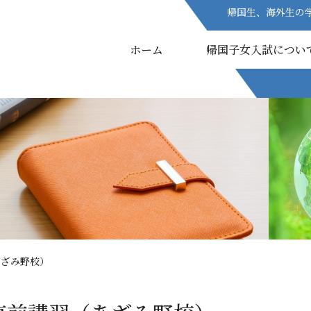
帰国生、海外生の
帰国生、海外生の
ホーム
ホーム
帰国子女入試につい
帰国子女入試につい
あざみ野校）