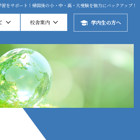
学習をサポート！帰国後の小・中・高・大受験を強力にバックアップ！
学習をサポート！帰国後の小・中・高・大受験を強力にバックアップ！
て
て
校舎案内
校舎案内
学内生の方へ
学内生の方へ