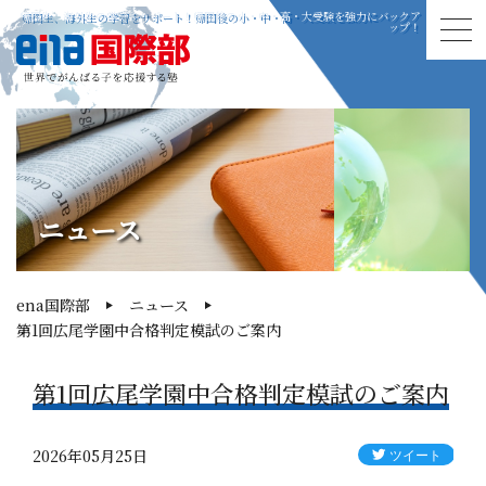
帰国生、海外生の学習をサポート！帰国後の小・中・高・大受験を強力にバックア
ップ！
ニュース
ena国際部
ニュース
第1回広尾学園中合格判定模試のご案内
第1回広尾学園中合格判定模試のご案内
2026年05月25日