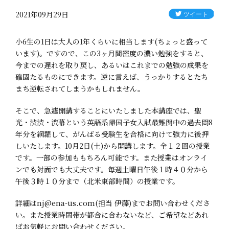
2021年09月29日
小6生の1日は大人の1年くらいに相当します(ちょっと盛って
います)。ですので、この3ヶ月間密度の濃い勉強をすると、
今までの遅れを取り戻し、あるいはこれまでの勉強の成果を
確固たるものにできます。逆に言えば、うっかりするとたち
まち逆転されてしまうかもしれません。
そこで、急遽開講することにいたしました本講座では、聖
光・渋渋・渋幕という英語系帰国子女入試最難関中の過去問8
年分を網羅して、がんばる受験生を合格に向けて強力に後押
しいたします。10月2日(土)から開講します。全１２回の授業
です。一部の参加ももちろん可能です。また授業はオンライ
ンでも対面でも大丈夫です。毎週土曜日午後１時４０分から
午後３時１０分まで（北米東部時間）の授業です。
詳細はnj@ena-us.com(担当 伊藤)までお問い合わせくださ
い。また授業時間帯が都合に合わないなど、ご希望などあれ
ばお気軽にお問い合わせください。