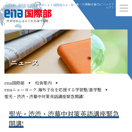
帰国生、海外生の学習をサポート！帰国後の小・中・高・大受験を強力にバックア
ップ！
ニュース
ena国際部
校舎案内
enaニューヨーク 海外子女を応援する学習塾/進学塾
聖光・渋渋・渋幕中対策英語講座緊急開講!
聖光・渋渋・渋幕中対策英語講座緊急
開講!