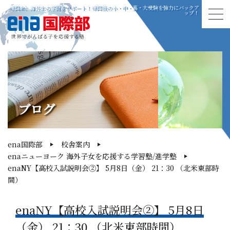
帰国生、海外生の学習をサポート！帰国後の小・中・高・大受験を強力にバックア
ップ！
ブログ
ena国際部
校舎案内
enaニューヨーク 海外子女を応援する学習塾/進学塾
enaNY【高校入試説明会②】 5月8日（金） 21：30 （北米東部時
間）
enaNY【高校入試説明会②】 5月8日
（金） 21：30 （北米東部時間）