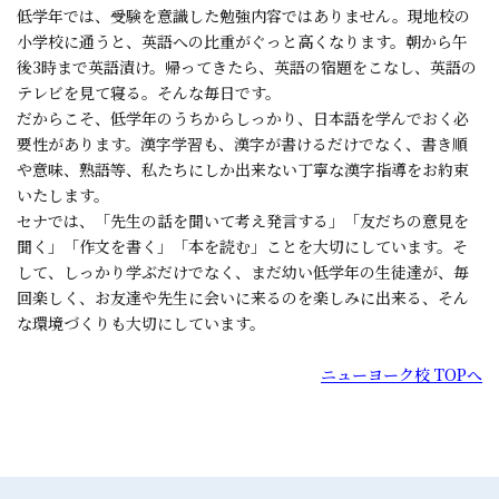
低学年では、受験を意識した勉強内容ではありません。現地校の
小学校に通うと、英語への比重がぐっと高くなります。朝から午
後3時まで英語漬け。帰ってきたら、英語の宿題をこなし、英語の
テレビを見て寝る。そんな毎日です。
だからこそ、低学年のうちからしっかり、日本語を学んでおく必
要性があります。漢字学習も、漢字が書けるだけでなく、書き順
や意味、熟語等、私たちにしか出来ない丁寧な漢字指導をお約束
いたします。
セナでは、「先生の話を聞いて考え発言する」「友だちの意見を
聞く」「作文を書く」「本を読む」ことを大切にしています。そ
して、しっかり学ぶだけでなく、まだ幼い低学年の生徒達が、毎
回楽しく、お友達や先生に会いに来るのを楽しみに出来る、そん
な環境づくりも大切にしています。
ニューヨーク校 TOPへ