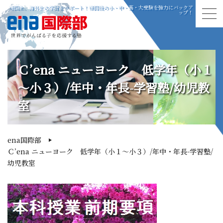
帰国生、海外生の学習をサポート！帰国後の小・中・高・大受験を強力にバックア
ップ！
Ｃ’ena ニューヨーク 低学年（小１
～小３）/年中・年長-学習塾/幼児教
室
ena国際部
Ｃ’ena ニューヨーク 低学年（小１～小３）/年中・年長-学習塾/
幼児教室