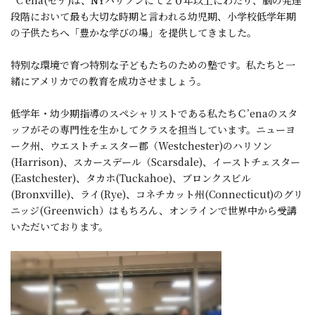
C’ena(セナ)は、NYハリソンにて２０年以上にわたり、脳の発達
段階において最も大切な時期と言われる幼児期、小学校低学年期
の子供たちへ「豊かな学びの場」を提供してきました。
特別な環境で育つ特別な子どもたちのための塾です。私たちと一
緒にアメリカでの教育を成功させましょう。
低学年・幼少期指導のスペシャリストである私たちＣ’enaのスタ
ッフがその専門性を生かしてクラスを担当しています。ニューヨ
ーク州、ウエストチェスター郡（Westchester)のハリソン
(Harrison)、スカースデール（Scarsdale)、イーストチェスター
(Eastchester)、タカホ(Tuckahoe)、ブロンクスビル
(Bronxville)、ライ(Rye)、コネチカット州(Connecticut)のグリ
ニッジ(Greenwich）はもちろん、オンラインで世界中から受講
いただいております。