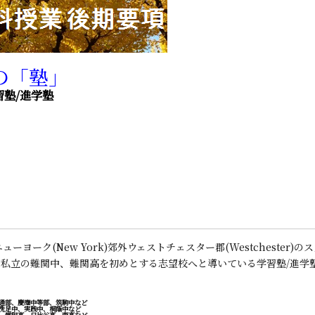
の「塾」
塾/進学塾
ヨーク(New York)郊外ウェストチェスター郡(Westchester)のス
私立の難関中、難関高を初めとする志望校へと導いている学習塾/進学
通部、慶應中等部、筑駒中など
洗足中、実践中、桐蔭中など
、学附高、日比谷高、西高など