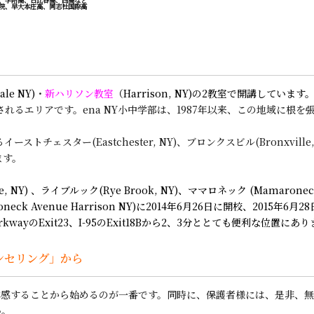
院、早大本庄高、同志社国際高
ale NY)
・
新ハリソン教室
（Harrison, NY)の2教室で開講しています
れるエリアです。ena NY小中学部は、1987年以来、この地域に根
チェスター(Eastchester, NY)、ブロンクスビル(Bronxville, 
ます。
NY) 、ライブルック(Rye Brook, NY)、ママロネック (Mamar
ck Avenue Harrison NY)に2014年6月26日に開校、2015
 ParkwayのExit23、I-95のExit18Bから2、3分ととても便利な
ンセリング」から
体感することから始めるのが一番です。同時に、保護者様には、是非、
い。