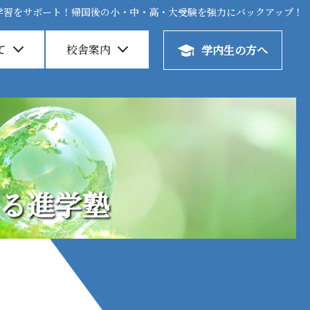
学習をサポート！帰国後の小・中・高・大受験を強力にバックアップ！
学習をサポート！帰国後の小・中・高・大受験を強力にバックアップ！
て
て
校舎案内
校舎案内
学内生の方へ
学内生の方へ
する進学塾