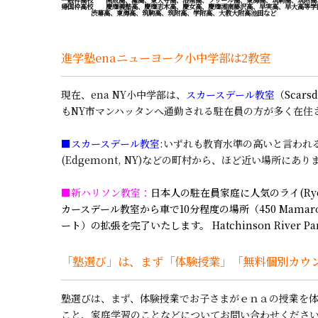
帰国枠高校 慶應義塾高、慶應志木高、慶女高、慶應湘南藤沢高、早実高、早大高等学
渋幕高、東海高、筑駒高、筑附高、学附高、大教大附高池田など
進学塾enaニューヨーク
小中学部は2教室
現在、ena NY小中学部は、
スカースデール教室
（Scarsd
もNY市マンハッタンへ通勤される駐在員の方が多く在住さ
■スカースデール教室:
いずれも教育水準の高いと言われるイースト
(Edgemont, NY)などの町村から、ほど近い場所にあり
■新ハリソン教室：
日本人の駐在員家庭に人気のライ(Rye, 
カースデール教室から車で10分程度の場所（450 Mamarone
ート）の拡張を完了いたします。 Hatchinson River
「塾選び」は、まず「体験授業」「無料個別カウ
塾選びは、まず、体験授業でお子さまがｅｎａの授業を
こと、家庭学習のことなどについてお問い合わせくださ