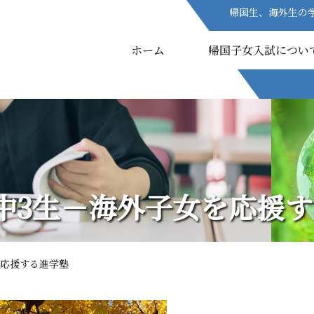
帰国生、海外生の
帰国生、海外生の
ホーム
ホーム
帰国子女入試につい
帰国子女入試につい
～中3生－海外子女を応援
を応援する進学塾