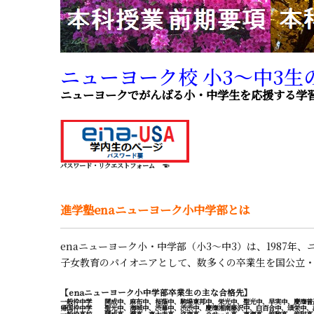
ニューヨーク校 小3～中3生
ニューヨークでがんばる小・中学生を応援する学習
パスワード・リクエストフォーム
☜
進学塾enaニューヨーク小中学部とは
enaニューヨーク小・中学部（小3～中3）は、1987年、ニュー
子女教育のパイオニアとして、数多くの卒業生を国公立・
【enaニューヨーク小中学部卒業生の主な合格先】
一般枠中学 開成中、麻布中、桜蔭中、駒場東邦中、栄光中、聖光中、早実中、慶應普
帰国枠中学 聖光中、海城中、渋幕中、渋渋中、慶應湘南藤沢中、白百合中、頌栄中、
一般枠高校 開成高、灘高、東大寺高、洛南高、ラサール高、東海高、筑駒高、筑附高