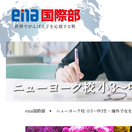
ニューヨーク校 小3
ena国際部
ニューヨーク校 小3～中3生－海外子女