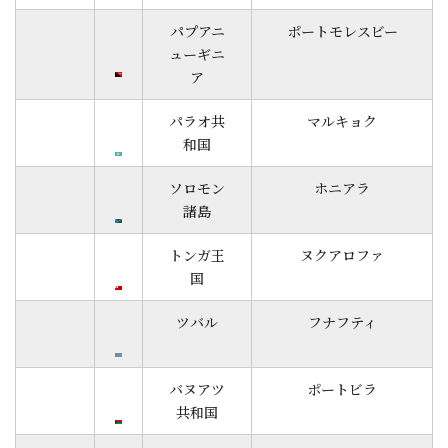
パプアニ
ポートモレスビー
ューギニ
ア
パラオ共
マルキョク
和国
ソロモン
ホニアラ
諸島
トンガ王
ヌクアロファ
国
ツバル
フナフティ
バヌアツ
ポートビラ
共和国