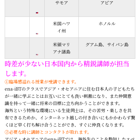
サモア
アピア
米国ハワ
ホノルル
イ州
米領マリ
グアム島、サイパン島
アナ諸島
時差が少ない日本国内から精鋭講師が担当
します。
①臨場感溢れる授業が受講できます。
ena-iBTのクラスでアジア・オセアニアに住む日本人の子どもたち
が一緒に学ぶことはお互いにとても良い刺激になり、また仲間意
識を持って一緒に将来の目標に立ち向かうことができます。
海外という特殊な環境にいる生徒同士は、その苦労・楽しさを共
有できるためか、インターネット越しの付き合いにもかかわらず驚
くほど早く打ち解け合うことができ、すぐに仲良くなります。
②必要な時に講師とコンタクトが取れます。
アジア・オセアニアのena-iBTでは、海外生のことを熟知したスペ