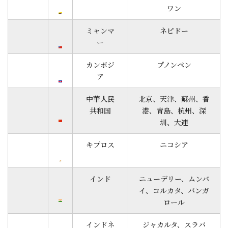
ワン
ミャンマ
ネピドー
ー
カンボジ
プノンペン
ア
中華人民
北京、天津、蘇州、香
共和国
港、青島、杭州、深
圳、大連
キプロス
ニコシア
インド
ニューデリー、ムンバ
イ、コルカタ、バンガ
ロール
インドネ
ジャカルタ、スラバ