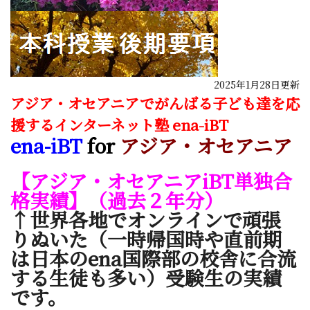
2025年1月28日更新
アジア・オセアニアで
がんばる子ども達を
応
援する
インターネット塾 ena-iBT
ena-iBT
for
アジア・オセアニア
【アジア・オセアニアiBT単独合
格実績】（過去２年分）
↑世界各地でオンラインで頑張
りぬいた（一時帰国時や直前期
は日本のena国際部の校舎に合流
する生徒も多い）受験生の実績
です。