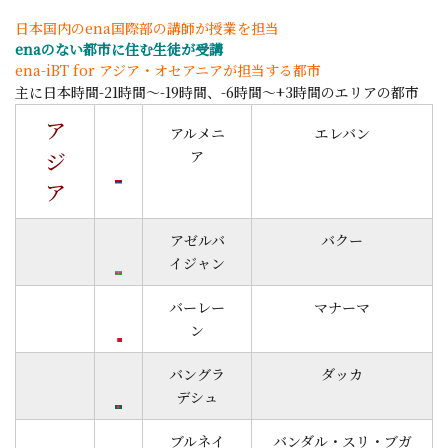
日本国内のena国際部の講師が授業を担当
enaのない都市に住む生徒が受講
ena-iBT for アジア・オセアニア
が担当する都市
主に日本時間-21時間～-19時間、-6時間～+3時間のエリアの都市
ア
アルメニ
エレバン
ジ
ア
ア
アゼルバ
バクー
イジャン
バーレー
マナーマ
ン
バングラ
ダッカ
デシュ
ブルネイ
バンダル・スリ・ブガ