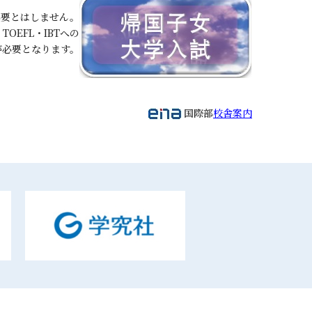
必要とはしません。
・TOEFL・IBTへの
が必要となります。
国際部
校舎案内