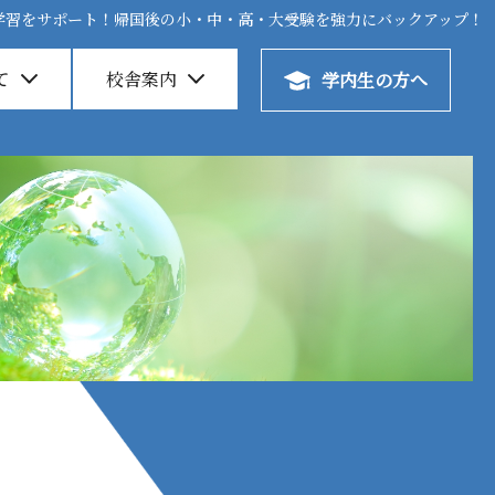
学習をサポート！帰国後の小・中・高・大受験を強力にバックアップ！
学習をサポート！帰国後の小・中・高・大受験を強力にバックアップ！
て
て
校舎案内
校舎案内
学内生の方へ
学内生の方へ