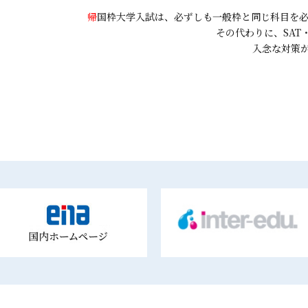
帰
国枠大学入試は、必ずしも一般枠と同じ科目を
その代わりに
、SAT
入念な対策