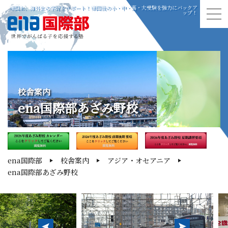
帰国生、海外生の学習をサポート！帰国後の小・中・高・大受験を強力にバックア
ップ！
校舎案内
ena国際部あざみ野校
ena国際部
校舎案内
アジア・オセアニア
ena国際部あざみ野校