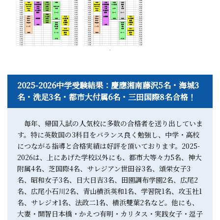
2025-2026中学受験結果：慶應湘南藤沢5名・海城3
名・洗足3名・都市大付属6名・三田国際8名合格！
毎年、帰国入試の人気校に多数の合格者を送り出していま
す。特に英数国の3科目をバランス良く勉強し、中学・高校
につながる指導と合格実績は好評を頂いております。2025-
2026は、上にあげた学校以外にも、都市大等々力5名、神大
附属4名、芝国際4名、サレジアン世田谷3名、頌栄女子3
名、昭和女子3名、日大日吉3名、田園調布学園2名、広尾2
名、広尾小石川2名、青山横浜英和1名、学習院1名、攻玉社1
名、サレジオ1名、法政二1名、横浜雙葉2名など。他にも、
大妻・開智日本橋・かえつ有明・カリタス・実践女子・逗子