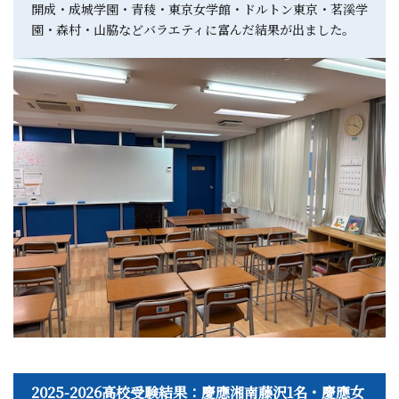
開成・成城学園・青稜・東京女学館・ドルトン東京・茗溪学
園・森村・山脇などバラエティに富んだ結果が出ました。
2025-2026高校受験結果：慶應湘南藤沢1名・慶應女