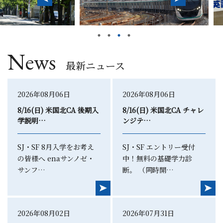
News
最新ニュース
2026年08月06日
2026年08月06日
8/16(日) 米国北CA 後期入
8/16(日) 米国北CA チャレ
学説明…
ンジテ…
SJ・SF 8月入学をお考え
SJ・SF エントリー受付
の皆様へ enaサンノゼ・
中！無料の基礎学力診
サンフ…
断。 （同時開…
2026年08月02日
2026年07月31日