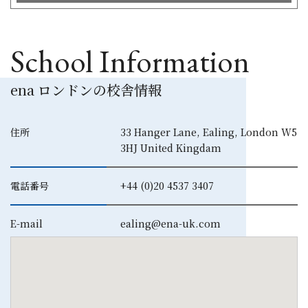
School Information
ena ロンドンの校舎情報
住所
33 Hanger Lane, Ealing, London W5
3HJ United Kingdam
電話番号
+44 (0)20 4537 3407
E-mail
ealing@ena-uk.com