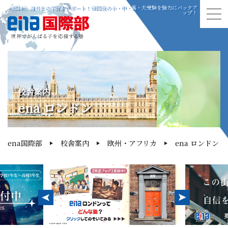
帰国生、海外生の学習をサポート！帰国後の小・中・高・大受験を強力にバックア
ップ！
校舎案内
ena ロンドン
ena国際部
校舎案内
欧州・アフリカ
ena ロンドン