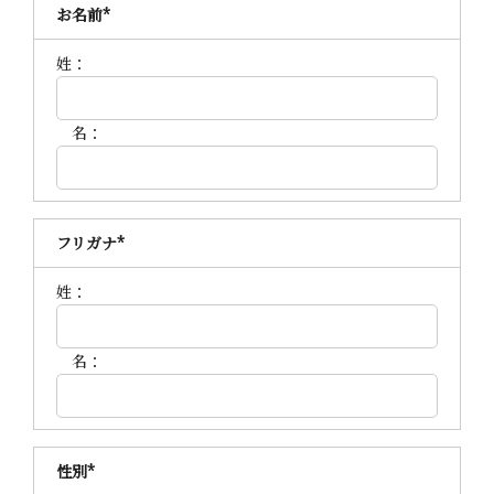
お名前
*
姓：
名：
フリガナ
*
姓：
名：
性別
*