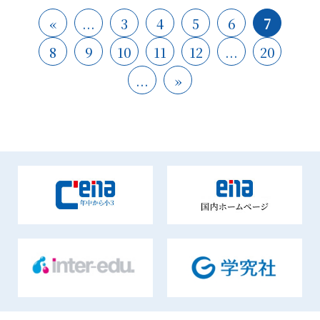
«
...
3
4
5
6
7
8
9
10
11
12
...
20
...
»