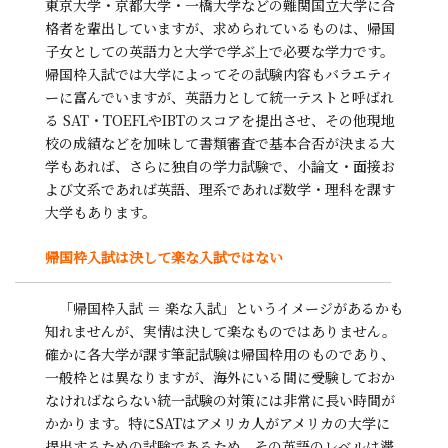
東京大学・京都大学・一橋大学などの難関国立大学に合
格者を輩出していますが、求められているものは、帰国
子女としての英語力と大学で学ぶ上で必要な学力です。
帰国枠入試では大学によってその試験内容もバラエティ
ーに富んでいますが、英語力として統一テストと呼ばれ
る SAT・TOEFLやIBTのスコアを提出させ、その他現地
校の成績などを加味して書類審査で基本合否が決まる大
学もあれば、さらに独自の学力試験で、小論文・面接お
よび文系であれば英語、理系であれば数学・理科を課す
大学もあります。
帰国枠入試は決して楽な入試ではない
「帰国枠入試 ＝ 楽な入試」というイメージがあるかも
知れませんが、実情は決して楽なものではありません。
確かに各大学が課す筆記試験は帰国枠用のものであり、
一般枠とは異なりますが、海外にいる間に受験しておか
なければならない統一試験の対策には非常に長い時間が
かかります。特にSATはアメリカ人がアメリカの大学に
提出するための試験であるため、その英語のレベルは滞