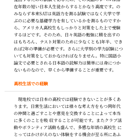
在年数の短い日本人生徒からするとかなり高度です。の
みならず本来SATは英語力を測る試験ではなく大学で学
ぶのに必要な基礎学力を有しているかを測るものですか
ら、アメリカ人高校生もしっかりと対策をした上で受験
するほどです。そのため、日々英語の勉強に精を出すの
はもちろん、テスト対策のために少なくとも1年半、でき
れば2年の準備が必要です。さらに大学別の学力試験につ
いても対策をしておかなければなりません。特に国語小
論文で必要とされる日本語の読解力は簡単には身につか
ないものなので、早くから準備することが重要です。
高校生活での経験
現地校では日本の高校では経験できないことが多くあ
ります。日常生活においては様々な考え方をもつ同年代
の仲間と過ごすことや意見を交換することによって本当
に多くのことを吸 収することが可能です。またクラブ活
動やボランティア活動も盛んで、多感な年頃の高校生 に
とってはかけがえのない体験をする機会が至る所にあふ