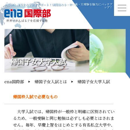
帰国生、海外生の学習をサポート！帰国後の小・中・高・大受験を強力にバックア
ップ！
帰国子女大学入試
ena国際部
帰国子女入試とは
帰国子女大学入試
帰国枠入試で必要なもの
大学入試では、帰国枠が一般枠と明確に区別されてい
るため、一般受験と同じ勉強は必ずしも必要とはされま
せん。毎年、早慶上智をはじめとする有名私立大学や、