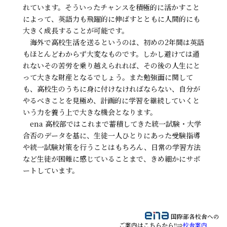
れています。そういったチャンスを積極的に活かすこと
によって、英語力も飛躍的に伸ばすとともに人間的にも
大きく成長することが可能です。
海外で高校生活を送るというのは、初めの2年間は英語
もほとんどわからず大変なものです。しかし避けては通
れないその苦労を乗り越えられれば、その後の人生にと
って大きな財産となるでしょう。また勉強面に関して
も、高校生のうちに身に付けなければならない、自分が
やるべきことを見極め、計画的に学習を継続していくと
いう力を養う上で大きな機会となります。
ena 高校部ではこれまで蓄積してきた統一試験・大学
合否のデータを基に、生徒一人ひとりにあった受験指導
や統一試験対策を行うことはもちろん、日常の学習方法
など生徒が困難に感じていることまで、きめ細かにサポ
ートしています。
国際部
各校舎への
ご案内はこちらから!!⇒
校舎案内