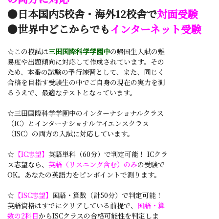
●日本国内5校舎・海外12校舎で
対面受験
●世界中どこからでも
インターネット受験
☆この模試は
三田国際科学学園中
の帰国生入試の難
易度や出題傾向に対応して作成されています。その
ため、本番の試験の予行練習として、また、同じく
合格を目指す受験生の中でご自身の現在の実力を測
るうえで、最適なテストとなっています。
☆三田国際科学学園中のインターナショナルクラス
（IC）とインターナショナルサイエンスクラス
（ISC）の両方の入試に対応しています。
☆
【IC志望】
英語単科（60分）で判定可能！ ICクラ
ス志望なら、
英語（リスニング含む）のみ
の受験で
OK。あなたの英語力をピンポイントで測ります。
☆
【ISC志望】
国語・算数（計50分）で判定可能！
英語資格はすでにクリアしている前提で、
国語・算
数の2科目
からISCクラスの合格可能性を判定しま