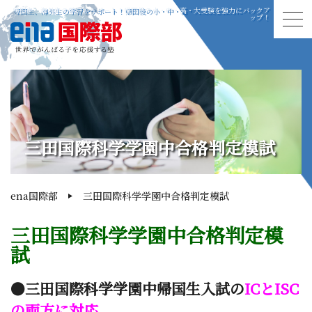
帰国生、海外生の学習をサポート！帰国後の小・中・高・大受験を強力にバックア
ップ！
三田国際科学学園中合格判定模試
ena国際部
三田国際科学学園中合格判定模試
三田国際科学学園中合格判定模
試
●三田国際科学学園中帰国生入試の
ICとISC
の両方に対応