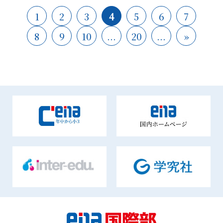
1
2
3
4
5
6
7
8
9
10
...
20
...
»