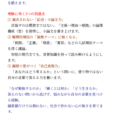
を鍛えます。
受験に効く3つの到達点
① 減点されない「記述・小論文力」
目指すのは感想文ではない。「主張→理由→根拠」の論理
構成（型）を習得し、小論文を書き上げます。
② 難関校頻出の「抽象テーマ」に強くなる。
「貧困」「正義」「格差」「寛容」などの入試頻出テーマ
を深く議論。
初見の現代文でも、背景知識を持って読み解けるようにし
ます。
③ 面接で差がつく「自己表現力」
「あなたはどう考えるか」という問いに、借り物ではない
自分の言葉で答える力を養います。
「なぜ勉強するのか」「働くとは何か」「どう生きるか」
答えのない問いから逃げず、悩みながら自分の言葉を見つけ
る経験。
偏差値だけでは測れない、社会で折れない心の強さを育てま
す。