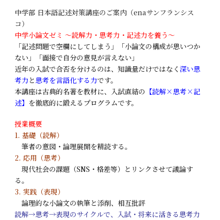
中学部 日本語記述対策講座のご案内（enaサンフランシス
コ）
中学小論文ゼミ ～読解力・思考力・記述力を養う～
「記述問題で空欄にしてしまう」「小論文の構成が思いつか
ない」「面接で自分の意見が言えない」
近年の入試で合否を分けるのは、知識量だけではなく
深い思
考力
と
思考を言語化する力
です。
本講座は古典的名著を教材に、入試直結の
【読解×思考×記
述】
を徹底的に鍛えるプログラムです。
授業概要
1. 基礎（読解）
筆者の意図・論理展開を精読する。
2. 応用（思考）
現代社会の課題（SNS・格差等）とリンクさせて議論す
る。
3. 実践（表現）
論理的な小論文の執筆と添削、相互批評
読解→思考→表現のサイクルで、入試・将来に活きる思考力