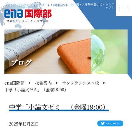
帰国生、海外生の学習をサポート！帰国後の小・中・高・大受験を強力にバックア
ップ！
ブログ
ena国際部
校舎案内
サンフランシスコ校
中学「小論文ゼミ」（金曜18:00）
中学「小論文ゼミ」（金曜18:00）
2025年12月21日