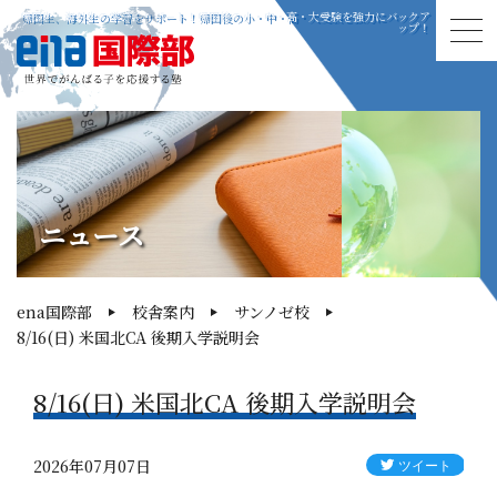
帰国生、海外生の学習をサポート！帰国後の小・中・高・大受験を強力にバックア
ップ！
ニュース
ena国際部
校舎案内
サンノゼ校
8/16(日) 米国北CA 後期入学説明会
8/16(日) 米国北CA 後期入学説明会
2026年07月07日