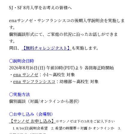
SJ・SF 8月入学をお考えの皆様へ
enaサンノゼ・サンフランシスコの後期入学説明会を実施しま
す。
個別面談形式にて、ご家庭の状況に沿ったお話しができま
す。
同日、
【無料チャレンジテスト】
も実施します。
〇説明会日時
2026年8月16日(日) 午前10時(PDT)より 各回毎正時開始
・
ena サンノゼ
：小1～高校生 対象
・
ena サンフランシスコ
：幼稚部～高校生 対象
〇実施方法
個別面談（対面/オンラインから選択）
〇お申し込み（会場別）
【サンノゼ お申し込み】
※サンノゼは下の3点をご記入下さい
1. 8/16(日)説明会希望 2. 希望の時間帯＋対面 か オンラインか 3.