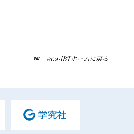
☞
ena-iBTホームに戻る