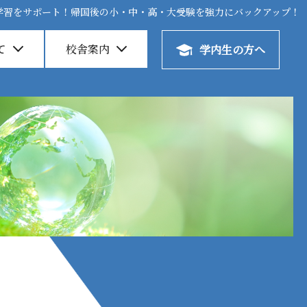
学習をサポート！帰国後の小・中・高・大受験を強力にバックアップ！
学習をサポート！帰国後の小・中・高・大受験を強力にバックアップ！
て
て
校舎案内
校舎案内
学内生の方へ
学内生の方へ